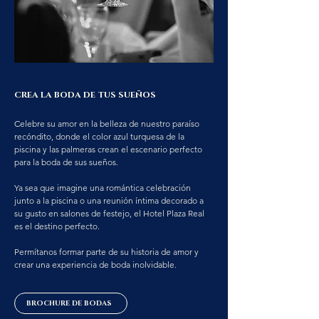
CREA LA BODA DE TUS SUEÑOS
Celebre su amor en la belleza de nuestro paraíso
recóndito, donde el color azul turquesa de la
piscina y las palmeras crean el escenario perfecto
para la boda de sus sueños.
Ya sea que imagine una romántica celebración
junto a la piscina o una reunión íntima decorado a
su gusto en salones de festejo, el Hotel Plaza Real
es el destino perfecto.
Permítanos formar parte de su historia de amor y
crear una experiencia de boda inolvidable.
BROCHURE DE BODAS