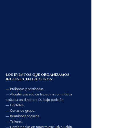
LOS EVENTOS QUE ORGANIZAMOS
INCLUYEN, ENTRE OTROS:
— Prebodas y postbodas.
— Alquiler privado de la piscina con música
acústica en directo o DJ bajo petición.
— Cócteles.
— Cenas de grupo.
— Reuniones sociales.
— Talleres.
— Conferencias en nuestra exclusivo Salón